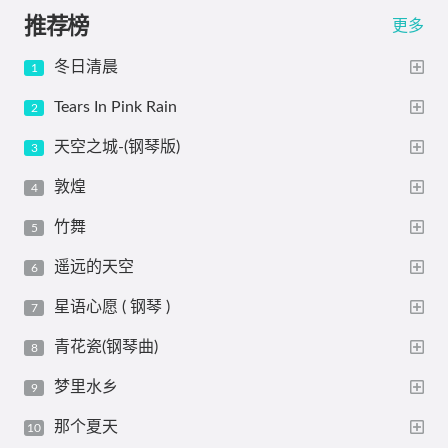
推荐榜
更多
冬日清晨
Tears In Pink Rain
天空之城-(钢琴版)
敦煌
竹舞
遥远的天空
星语心愿 ( 钢琴 )
青花瓷(钢琴曲)
梦里水乡
那个夏天