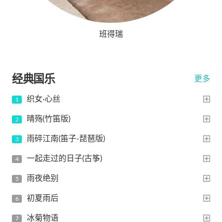
班得瑞
经典国乐
更多
织女·心丝
晴殇(竹笛版)
雨碎江南(笛子-琵琶版)
一起走过的日子(古筝)
雨夜绝别
初夏雨后
冰菊物语