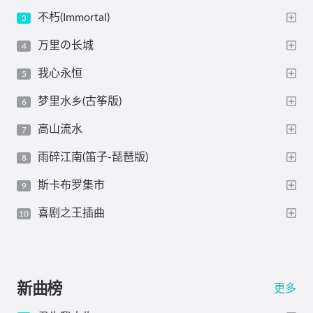
不朽(Immortal)
万里の长城
我心永恒
梦里水乡(古筝版)
高山流水
雨碎江南(笛子-琵琶版)
斯卡布罗集市
喜剧之王插曲
新曲榜
更多