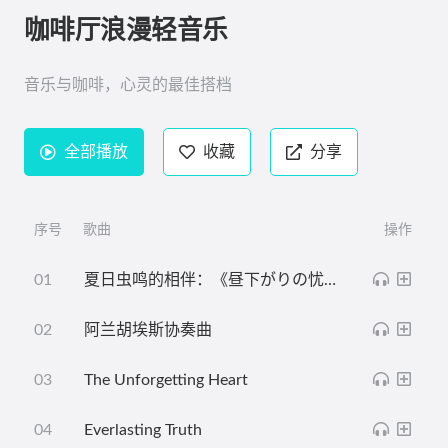
咖啡厅浪漫轻音乐
音乐与咖啡，心灵的最佳搭档
全部播放
收藏
分享
序号
歌曲
操作
夏日虫鸣的相伴：《昼下がりの忧郁》
阿兰胡埃斯协奏曲
The Unforgetting Heart
Everlasting Truth