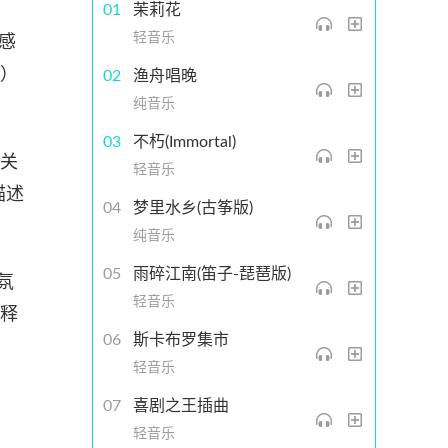
茉莉花
轻音乐
感
g）
渔舟唱晚
纯音乐
不朽(Immortal)
量关
轻音乐
描述
梦里水乡(古筝版)
纯音乐
雨碎江南(笛子-琵琶版)
氛
轻音乐
和释
斯卡布罗集市
轻音乐
喜剧之王插曲
轻音乐