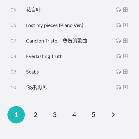
花言叶
Lost my pieces (Piano Ver.)
Cancion Triste – 悲伤的歌曲
Everlasting Truth
Scabs
你好,再见
1
2
3
4
5