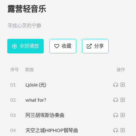
露营轻音乐
寻找心灵的宁静
全部播放
收藏
分享
序号
歌曲
操作
Ljósie (光)
what for?
阿兰胡埃斯协奏曲
天空之城HIPHOP钢琴曲