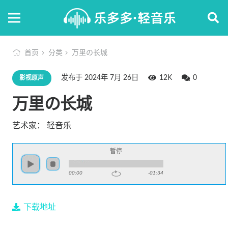
首页
分类
万里の长城
发布于
2024年 7月 26日
12K
0
影视原声
万里の长城
艺术家：
轻音乐
暂停
00:00
-01:34
下载地址