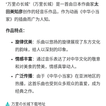
“万里の长城”（万里长城）是一首由日本作曲家
太
田美知彦
创作的轻音乐作品，作为动画《中华小当
家》的插曲而广为人知。
作品特点：
旋律优美
：乐曲以悠扬的旋律展现了东方文化
的韵味，给人以深刻的印象。
情感丰富
：通过音乐表达了对中华文化的敬意
和对美食的赞美，情感真挚动人。
广泛传播
：由于《中华小当家》在亚洲地区的
热播，这首乐曲也受到众多观众的喜爱，成为
经典之作。
万里の长城
下载地址